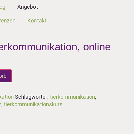
log
Angebot
renzen
Kontakt
erkommunikation, online
orb
ation
Schlagwörter:
tierkommunikation
,
n
,
tierkommunikationskurs