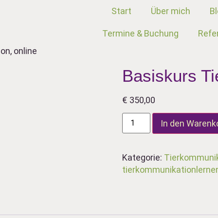
Start
Über mich
B
Termine & Buchung
Refe
on, online
Basiskurs Ti
€
350,00
In den Warenk
Kategorie:
Tierkommunik
tierkommunikationlerne