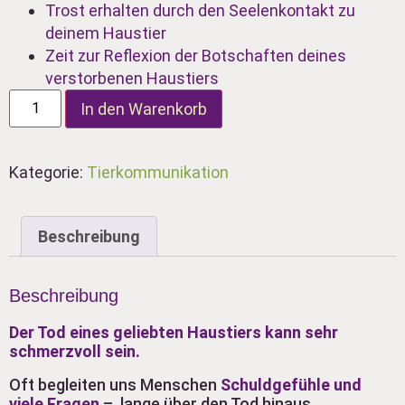
Trost erhalten durch den Seelenkontakt zu
deinem Haustier
Zeit zur Reflexion der Botschaften deines
verstorbenen Haustiers
Seelenreise
In den Warenkorb
zu
deinem
verstorbenen
Haustier
Kategorie:
Tierkommunikation
Menge
Beschreibung
Beschreibung
Der Tod eines geliebten Haustiers kann sehr
schmerzvoll sein.
Oft begleiten uns Menschen
Schuldgefühle und
viele Fragen
– lange über den Tod hinaus.