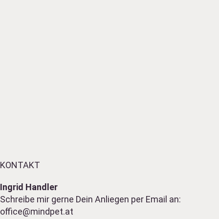
Ich versende keinen Spam.
Du kannst dich jederzeit abmelden.
Datenschutzerklärung
Erfahre mehr in der
.
KONTAKT
Ingrid Handler
Schreibe mir gerne Dein Anliegen per Email an:
office@mindpet.at